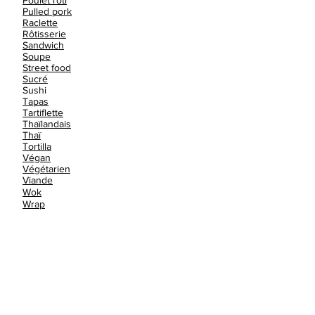
Poulet rôti
Pulled pork
Raclette
Rôtisserie
Sandwich
Soupe
Street food
Sucré
Sushi
Tapas
Tartiflette
Thaïlandais
Thaï
Tortilla
Végan
Végétarien
Viande
Wok
Wrap