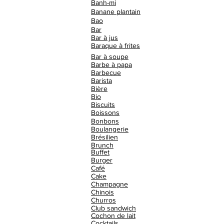
Banh-mi
Banane plantain
Bao
Bar
Bar à jus
Baraque à frites
Bar à soupe
Barbe à papa
Barbecue
Barista
Bière
Bio
Biscuits
Boissons
Bonbons
Boulangerie
Brésilien
Brunch
Buffet
Burger
Café
Cake
Champagne
Chinois
Churros
Club sandwich
Cochon de lait
Cocktails