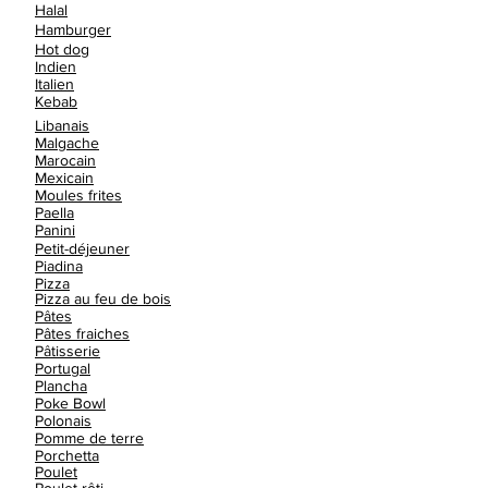
Halal
Hamburger
Hot dog
Indien
Italien
Kebab
Libanais
Malgache
Marocain
Mexicain
Moules frites
Paella
Panini
Petit-déjeuner
Piadina
Pizza
Pizza au feu de bois
Pâtes
Pâtes fraiches
Pâtisserie
Portugal
Plancha
Poke Bowl
Polonais
Pomme de terre
Porchetta
Poulet