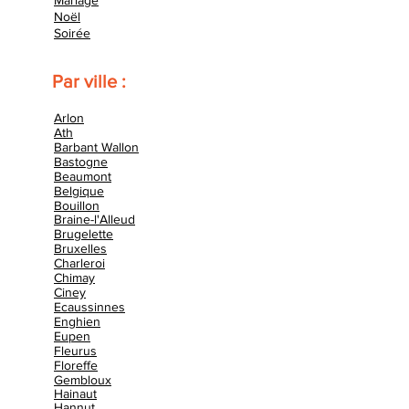
Mariage
Noël
Soirée
Par ville :
Arlon
Ath
Barbant Wallon
Bastogne
Beaumont
Belgique
Bouillon
Braine-l'Alleud
Brugelette
Bruxelles
Charleroi
Chimay
Ciney
Ecaussinnes
Enghien
Eupen
Fleurus
Floreffe
Gembloux
Hainaut
Hannut