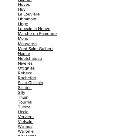
Hoves
Huy
La Louvière
Libramont
Liège
Louvain-la-Neuve
Marche-en-Famenne
Mons
Mouscron
Mont-Saint-Guibert
Namur
Neufchateau
Nivelles
Ottignies
Rebecq
Rochefort
Saint-Ghislain
Saintes
Silly
Thuin
Tournai
Tubize
Uccle
Verviers
Vielsalm
Waimes
Wallonie