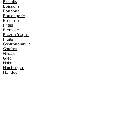
Biscuits
Boissons
Bonbons
Boulangerie
Brésilien
Frites
Fromage
Frozen Yogurt
Fruits
Gastronomique
Gaufres
Glaces
Grec
Halal
Hamburger
Hot dog
Indien
Italien
Kebab
Libanais
Malgache
Marocain
Mexicain
Moules frites
Paella
Panini
Petit-déjeuner
Piadina