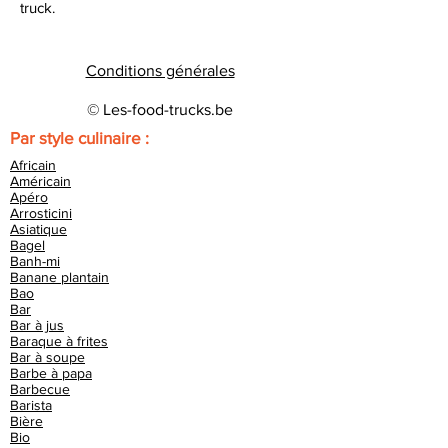
truck.
Conditions générales
© Les-food-trucks.be
Par style culinaire :
Africain
Américain
Apéro
Arrosticini
Asiatique
Bagel
Banh-mi
Banane plantain
Bao
Bar
Bar à jus
Baraque à frites
Bar à soupe
Barbe à papa
Barbecue
Barista
Bière
Bio