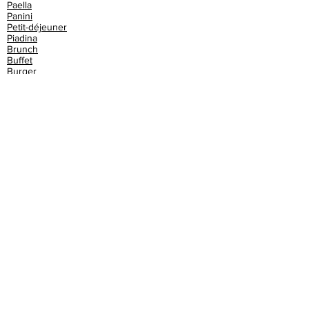
Paella
Panini
Petit-déjeuner
Piadina
Brunch
Buffet
Burger
Café
Cake
Champagne
Chinois
Churros
Club sandwich
Cochon de lait
Cocktails
Couscous
Crêperie
Croque monsieur
Croquettes
Crêpes
Crêpes bretonnes
Cupcake
Dessert
Dim sum
Donut
Espagnol
Exotique
Fish & chips
Flammekueche