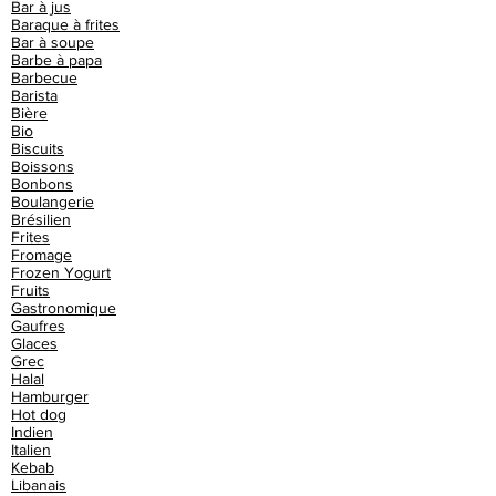
Bar à jus
Baraque à frites
Bar à soupe
Barbe à papa
Barbecue
Barista
Bière
Bio
Biscuits
Boissons
Bonbons
Boulangerie
Brésilien
Frites
Fromage
Frozen Yogurt
Fruits
Gastronomique
Gaufres
Glaces
Grec
Halal
Hamburger
Hot dog
Indien
Italien
Kebab
Libanais