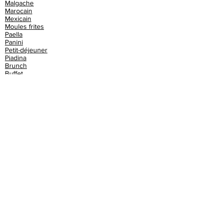
Malgache
Marocain
Mexicain
Moules frites
Paella
Panini
Petit-déjeuner
Piadina
Brunch
Buffet
Burger
Café
Cake
Champagne
Chinois
Churros
Club sandwich
Cochon de lait
Cocktails
Couscous
Crêperie
Croque monsieur
Croquettes
Crêpes
Crêpes bretonnes
Cupcake
Dessert
Dim sum