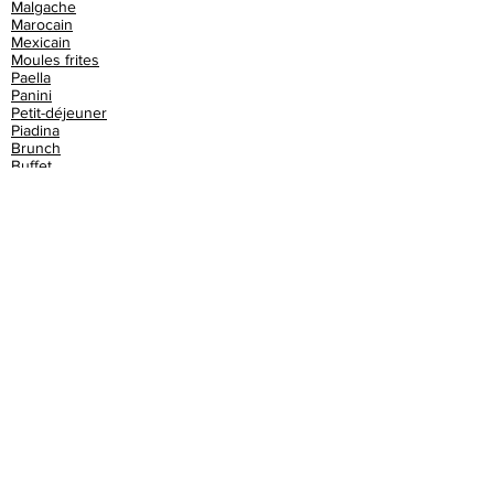
Malgache
Marocain
Mexicain
Moules frites
Paella
Panini
Petit-déjeuner
Piadina
Brunch
Buffet
Burger
Café
Cake
Champagne
Chinois
Churros
Club sandwich
Cochon de lait
Cocktails
Couscous
Crêperie
Croque monsieur
Croquettes
Crêpes
Crêpes bretonnes
Cupcake
Dessert
Dim sum