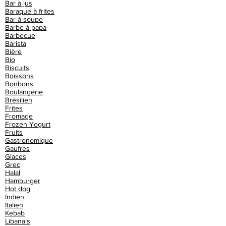
Bar à jus
Baraque à frites
Bar à soupe
Barbe à papa
Barbecue
Barista
Bière
Bio
Biscuits
Boissons
Bonbons
Boulangerie
Brésilien
Frites
Fromage
Frozen Yogurt
Fruits
Gastronomique
Gaufres
Glaces
Grec
Halal
Hamburger
Hot dog
Indien
Italien
Kebab
Libanais