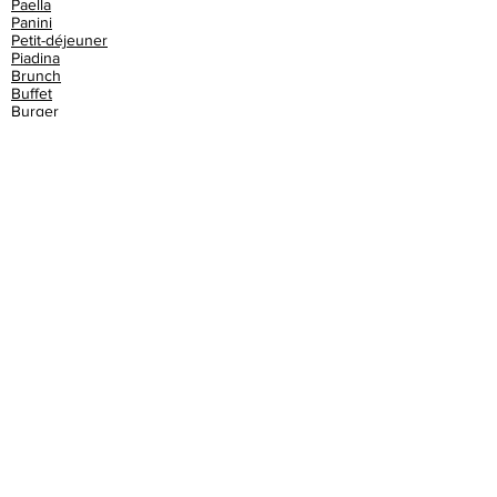
Paella
Panini
Petit-déjeuner
Piadina
Brunch
Buffet
Burger
Café
Cake
Champagne
Chinois
Churros
Club sandwich
Cochon de lait
Cocktails
Couscous
Crêperie
Croque monsieur
Croquettes
Crêpes
Crêpes bretonnes
Cupcake
Dessert
Dim sum
Donut
Espagnol
Exotique
Fish & chips
Flammekueche