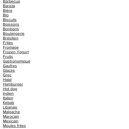
Barbecue
Barista
Bière
Bio
Biscuits
Boissons
Bonbons
Boulangerie
Brésilien
Frites
Fromage
Frozen Yogurt
Fruits
Gastronomique
Gaufres
Glaces
Grec
Halal
Hamburger
Hot dog
Indien
Italien
Kebab
Libanais
Malgache
Marocain
Mexicain
Moules frites