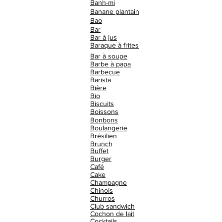
Banh-mi
Banane plantain
Bao
Bar
Bar à jus
Baraque à frites
Bar à soupe
Barbe à papa
Barbecue
Barista
Bière
Bio
Biscuits
Boissons
Bonbons
Boulangerie
Brésilien
Brunch
Buffet
Burger
Café
Cake
Champagne
Chinois
Churros
Club sandwich
Cochon de lait
Cocktails