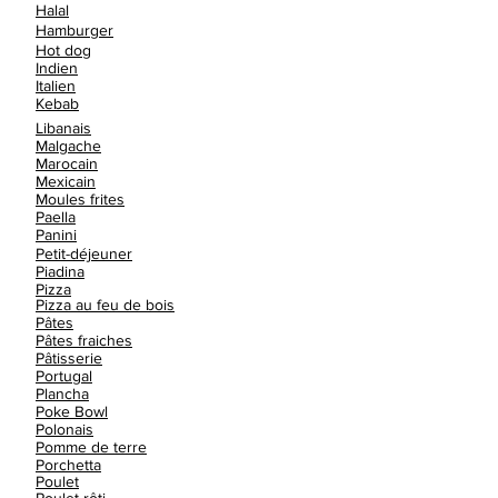
Halal
Hamburger
Hot dog
Indien
Italien
Kebab
Libanais
Malgache
Marocain
Mexicain
Moules frites
Paella
Panini
Petit-déjeuner
Piadina
Pizza
Pizza au feu de bois
Pâtes
Pâtes fraiches
Pâtisserie
Portugal
Plancha
Poke Bowl
Polonais
Pomme de terre
Porchetta
Poulet