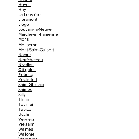
Hoves
Huy
La Louvière
Libramont
Liège
Louvain-la-Neuve
Marche-en-Famenne
Mons
Mouscron
Mont-Saint-Guibert
Namur
Neufchateau
Nivelles
Ottignies
Rebecq
Rochefort
Saint-Ghislain
Saintes
Silly
Thuin
Tournai
Tubize
Uccle
Verviers
Vielsalm
Waimes
Wallonie