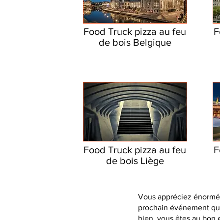
Food Truck pizza au feu
F
de bois Belgique
Food Truck pizza au feu
F
de bois Liège
Vous appréciez énorméme
prochain événement que 
bien, vous êtes au bon e