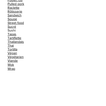
Poulet rôti
Pulled pork
Raclette
Rôtisserie
Sandwich
Soupe
Street food
Sucré
Sushi
Tapas
Tartiflette
Thaïlandais
Thaï
Tortilla
Végan
Végétarien
Viande
Wok
Wrap