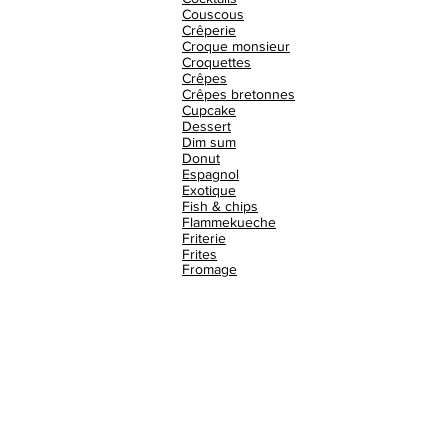
Couscous
Crêperie
Croque monsieur
Croquettes
Crêpes
Crêpes bretonnes
Cupcake
Dessert
Dim sum
Donut
Espagnol
Exotique
Fish & chips
Flammekueche
Friterie
Frites
Fromage