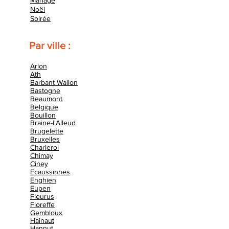
Mariage
Noël
Soirée
Par ville :
Arlon
Ath
Barbant Wallon
Bastogne
Beaumont
Belgique
Bouillon
Braine-l'Alleud
Brugelette
Bruxelles
Charleroi
Chimay
Ciney
Ecaussinnes
Enghien
Eupen
Fleurus
Floreffe
Gembloux
Hainaut
Hannut