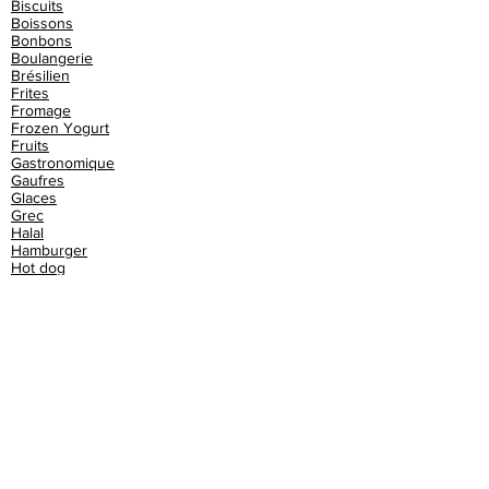
Biscuits
Boissons
Bonbons
Boulangerie
Brésilien
Frites
Fromage
Frozen Yogurt
Fruits
Gastronomique
Gaufres
Glaces
Grec
Halal
Hamburger
Hot dog
Indien
Italien
Kebab
Libanais
Malgache
Marocain
Mexicain
Moules frites
Paella
Panini
Petit-déjeuner
Piadina