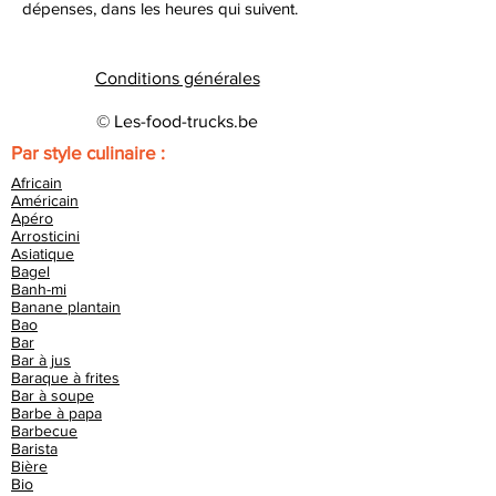
dépenses, dans les heures qui suivent.
Conditions générales
© Les-food-trucks.be
Par style culinaire :
Africain
Américain
Apéro
Arrosticini
Asiatique
Bagel
Banh-mi
Banane plantain
Bao
Bar
Bar à jus
Baraque à frites
Bar à soupe
Barbe à papa
Barbecue
Barista
Bière
Bio