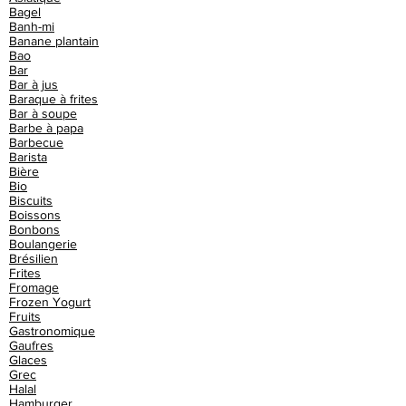
Bagel
Banh-mi
Banane plantain
Bao
Bar
Bar à jus
Baraque à frites
Bar à soupe
Barbe à papa
Barbecue
Barista
Bière
Bio
Biscuits
Boissons
Bonbons
Boulangerie
Brésilien
Frites
Fromage
Frozen Yogurt
Fruits
Gastronomique
Gaufres
Glaces
Grec
Halal
Hamburger