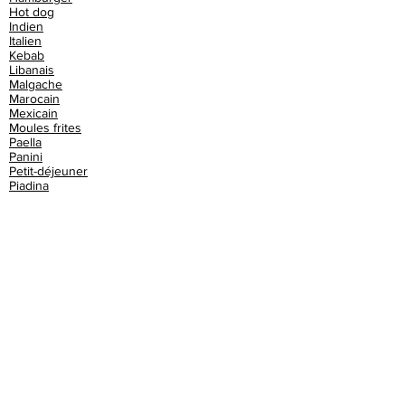
Hot dog
Indien
Italien
Kebab
Libanais
Malgache
Marocain
Mexicain
Moules frites
Paella
Panini
Petit-déjeuner
Piadina
Brunch
Buffet
Burger
Café
Cake
Champagne
Chinois
Churros
Club sandwich
Cochon de lait
Cocktails
Couscous
Crêperie
Croque monsieur
Croquettes