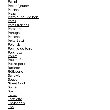
Panini
Petit-déjeuner
Piadina
Pizza
Pizza au feu de bois
Pâtes
Pâtes fraiches
Pâtisserie
Portugal
Plancha
Poke Bowl
Polonais
Pomme de terre
Porchetta
Poulet
Poulet rôti
Pulled pork
Raclette
Rôtisserie
Sandwich
Soupe
Street food
Sucré
Sushi
Tapas
Tartiflette
Thaïlandais
Thaï