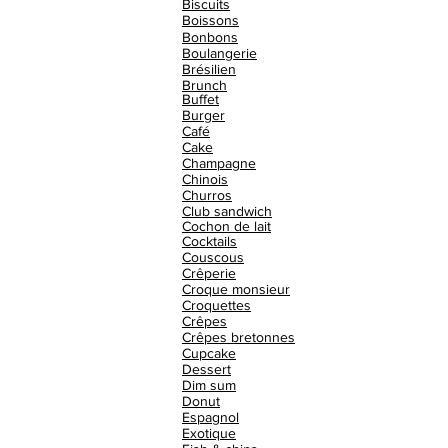
Biscuits
Boissons
Bonbons
Boulangerie
Brésilien
Brunch
Buffet
Burger
Café
Cake
Champagne
Chinois
Churros
Club sandwich
Cochon de lait
Cocktails
Couscous
Crêperie
Croque monsieur
Croquettes
Crêpes
Crêpes bretonnes
Cupcake
Dessert
Dim sum
Donut
Espagnol
Exotique