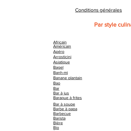
Conditions générales
Par style culin
Africain
Américain
Apéro
Arrosticini
Asiatique
Bagel
Banh-mi
Banane plantain
Bao
Bar
Bar à jus
Baraque à frites
Bar à soupe
Barbe à papa
Barbecue
Barista
Bière
Bio