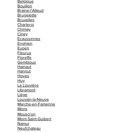
Belgique
Bouillon
Braine-l'Alleud
Brugelette
Bruxelles
Charleroi
Chimay
Ciney
Ecaussinnes
Enghien
Eupen
Fleurus
Floreffe
Gembloux
Hainaut
Hannut
Hoves
Huy
La Louvière
Libramont
Liège
Louvain-la-Neuve
Marche-en-Famenne
Mons
Mouscron
Mont-Saint-Guibert
Namur
Neufchateau