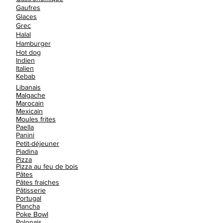
Gaufres
Glaces
Grec
Halal
Hamburger
Hot dog
Indien
Italien
Kebab
Libanais
Malgache
Marocain
Mexicain
Moules frites
Paella
Panini
Petit-déjeuner
Piadina
Pizza
Pizza au feu de bois
Pâtes
Pâtes fraiches
Pâtisserie
Portugal
Plancha
Poke Bowl
Polonais