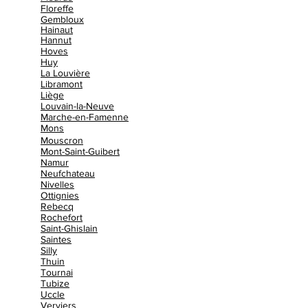
Floreffe
Gembloux
Hainaut
Hannut
Hoves
Huy
La Louvière
Libramont
Liège
Louvain-la-Neuve
Marche-en-Famenne
Mons
Mouscron
Mont-Saint-Guibert
Namur
Neufchateau
Nivelles
Ottignies
Rebecq
Rochefort
Saint-Ghislain
Saintes
Silly
Thuin
Tournai
Tubize
Uccle
Verviers