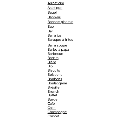
Arrosticini
Asiatique
Bagel
Banh-mi
Banane plantain
Bao
Bar
Bar à jus
Baraque à frites
Bar à soupe
Barbe à papa
Barbecue
Barista
Bière
Bio
Biscuits
Boissons
Bonbons
Boulangerie
Brésilien
Brunch
Buffet
Burger
Café
Cake
Champagne
Chinois