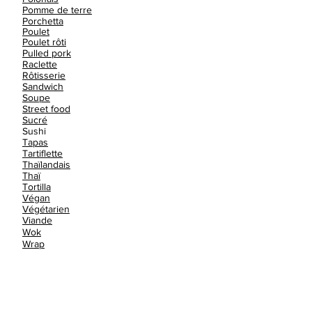
Pomme de terre
Porchetta
Poulet
Poulet rôti
Pulled pork
Raclette
Rôtisserie
Sandwich
Soupe
Street food
Sucré
Sushi
Tapas
Tartiflette
Thaïlandais
Thaï
Tortilla
Végan
Végétarien
Viande
Wok
Wrap