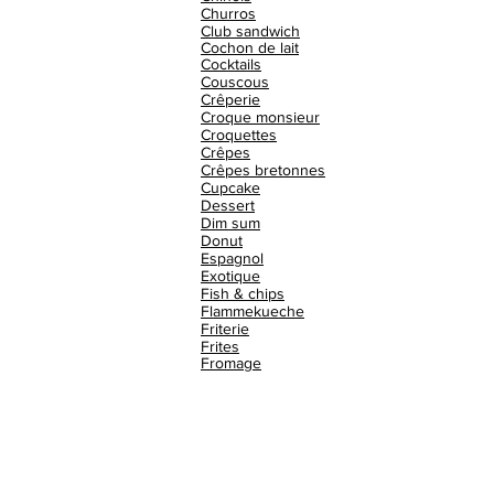
Churros
Club sandwich
Cochon de lait
Cocktails
Couscous
Crêperie
Croque monsieur
Croquettes
Crêpes
Crêpes bretonnes
Cupcake
Dessert
Dim sum
Donut
Espagnol
Exotique
Fish & chips
Flammekueche
Friterie
Frites
Fromage