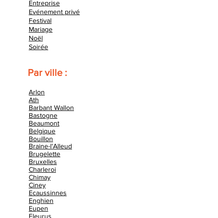
Entreprise
Evénement privé
Festival
Mariage
Noël
Soirée
Par ville :
Arlon
Ath
Barbant Wallon
Bastogne
Beaumont
Belgique
Bouillon
Braine-l'Alleud
Brugelette
Bruxelles
Charleroi
Chimay
Ciney
Ecaussinnes
Enghien
Eupen
Fleurus