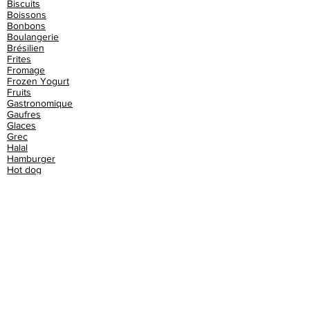
Biscuits
Boissons
Bonbons
Boulangerie
Brésilien
Frites
Fromage
Frozen Yogurt
Fruits
Gastronomique
Gaufres
Glaces
Grec
Halal
Hamburger
Hot dog
Indien
Italien
Kebab
Libanais
Malgache
Marocain
Mexicain
Moules frites
Paella
Panini
Petit-déjeuner
Piadina