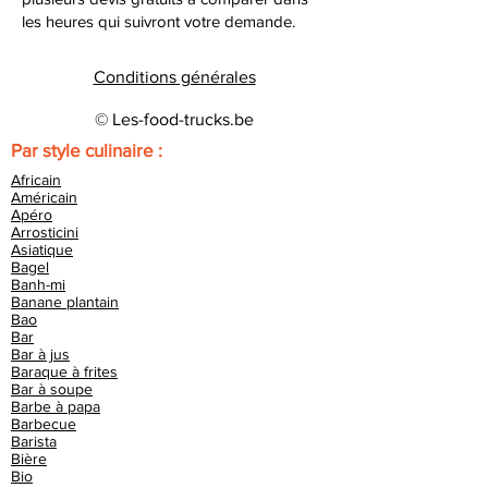
les heures qui suivront votre demande.
Conditions générales
© Les-food-trucks.be
Par style culinaire :
Africain
Américain
Apéro
Arrosticini
Asiatique
Bagel
Banh-mi
Banane plantain
Bao
Bar
Bar à jus
Baraque à frites
Bar à soupe
Barbe à papa
Barbecue
Barista
Bière
Bio