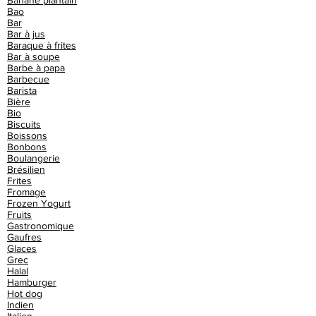
Banane plantain
Bao
Bar
Bar à jus
Baraque à frites
Bar à soupe
Barbe à papa
Barbecue
Barista
Bière
Bio
Biscuits
Boissons
Bonbons
Boulangerie
Brésilien
Frites
Fromage
Frozen Yogurt
Fruits
Gastronomique
Gaufres
Glaces
Grec
Halal
Hamburger
Hot dog
Indien