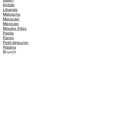
Italien
Kebab
Libanais
Malgache
Marocain
Mexicain
Moules frites
Paella
Panini
Petit-déjeuner
Piadina
Brunch
Buffet
Burger
Café
Cake
Champagne
Chinois
Churros
Club sandwich
Cochon de lait
Cocktails
Couscous
Crêperie
Croque monsieur
Croquettes
Crêpes
Crêpes bretonnes
Cupcake