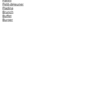
Panini
Petit-déjeuner
Piadina
Brunch
Buffet
Burger
Café
Cake
Champagne
Chinois
Churros
Club sandwich
Cochon de lait
Cocktails
Couscous
Crêperie
Croque monsieur
Croquettes
Crêpes
Crêpes bretonnes
Cupcake
Dessert
Dim sum
Donut
Espagnol
Exotique
Fish & chips
Flammekueche
Friterie